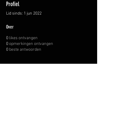
Profiel
Lid sinds: 1 jun 2022
Over
0
likes ontvangen
0
opmerkingen ontvangen
0
beste antwoorden
OVER ONS
INFORMATIE LEVERINGEN
ALGEMENE VOORWAARDEN
© WAPENHANDEL JANSSEN.