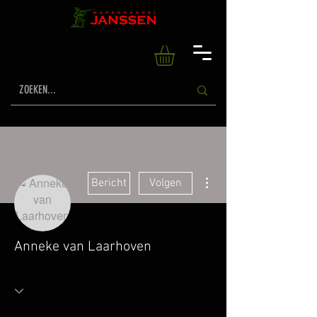
Meer acties
Bericht
Volgen
Anneke van Laarhoven