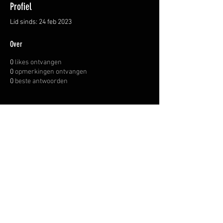
Profiel
Lid sinds: 24 feb 2023
Over
0
likes ontvangen
0
opmerkingen ontvangen
0
beste antwoorden
OVER ONS
INFORMATIE LEVERINGEN
ALGEMENE VOORWAARDEN
© WAPENHANDEL JANSSEN.