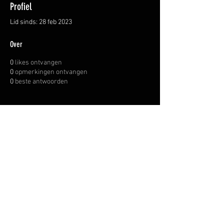
Profiel
Lid sinds: 28 feb 2023
Over
0
likes ontvangen
0
opmerkingen ontvangen
0
beste antwoorden
OVER ONS
INFORMATIE LEVERINGEN
ALGEMENE VOORWAARDEN
© WAPENHANDEL JANSSEN.