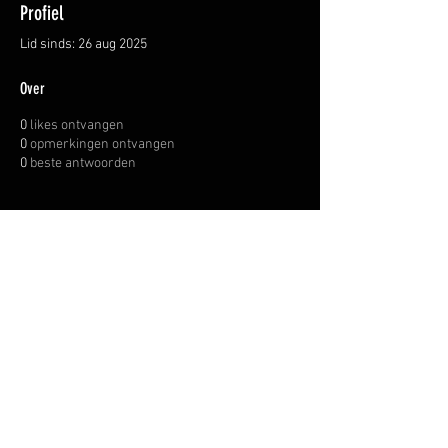
Profiel
Lid sinds: 26 aug 2025
Over
0
likes ontvangen
0
opmerkingen ontvangen
0
beste antwoorden
OVER ONS
INFORMATIE LEVERINGEN
ALGEMENE VOORWAARDEN
© WAPENHANDEL JANSSEN.