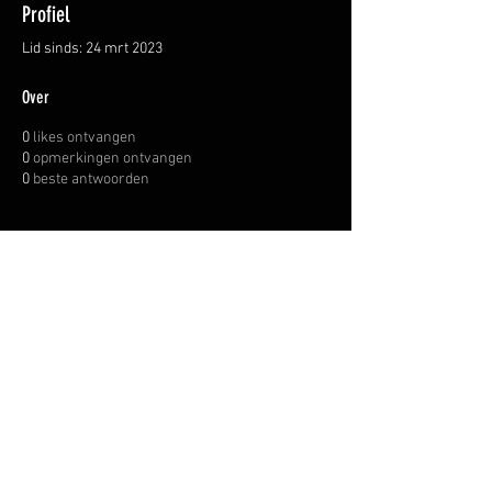
Profiel
Lid sinds: 24 mrt 2023
Over
0
likes ontvangen
0
opmerkingen ontvangen
0
beste antwoorden
OVER ONS
INFORMATIE LEVERINGEN
ALGEMENE VOORWAARDEN
© WAPENHANDEL JANSSEN.