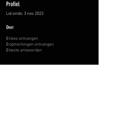
Profiel
Lid sinds: 3 nov 2023
Over
0
likes ontvangen
0
opmerkingen ontvangen
0
beste antwoorden
OVER ONS
INFORMATIE LEVERINGEN
ALGEMENE VOORWAARDEN
© WAPENHANDEL JANSSEN.