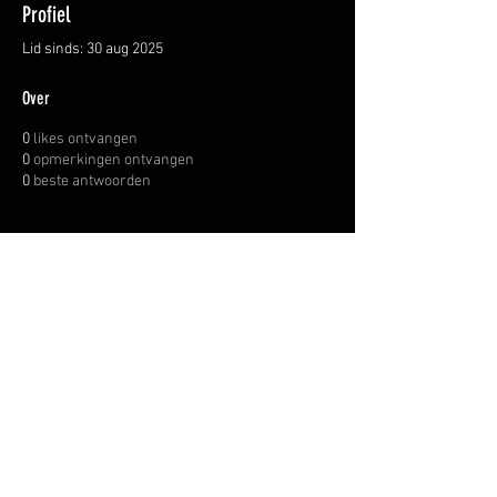
Profiel
Lid sinds: 30 aug 2025
Over
0
likes ontvangen
0
opmerkingen ontvangen
0
beste antwoorden
OVER ONS
INFORMATIE LEVERINGEN
ALGEMENE VOORWAARDEN
© WAPENHANDEL JANSSEN.