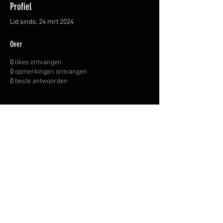
Profiel
Lid sinds: 24 mrt 2024
Over
0
likes ontvangen
0
opmerkingen ontvangen
0
beste antwoorden
OVER ONS
INFORMATIE LEVERINGEN
ALGEMENE VOORWAARDEN
© WAPENHANDEL JANSSEN.