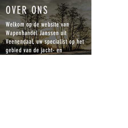
OVER ONS
Welkom op de website van
Wapenhandel Janssen uit
Veenendaal, uw specialist op het
gebied van de jacht- en
schietsport. Voor al uw munitie en
wapens bent u bij ons aan het
juiste adres.
Lees meer...
CONTACT
Vragen of opmerkingen?
Neem contact op via het
contactformulier
of via: