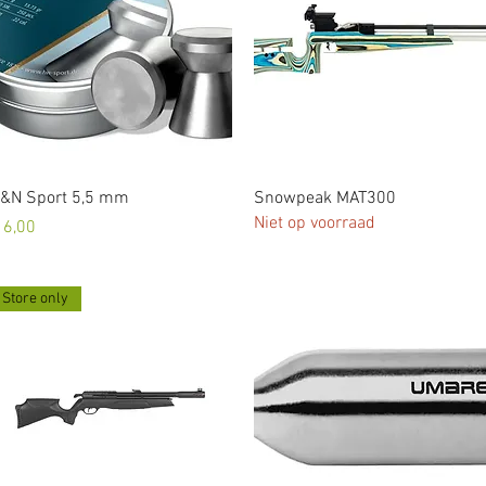
Snel overzicht
Snel overzicht
&N Sport 5,5 mm
Snowpeak MAT300
Niet op voorraad
rijs
 6,00
Store only