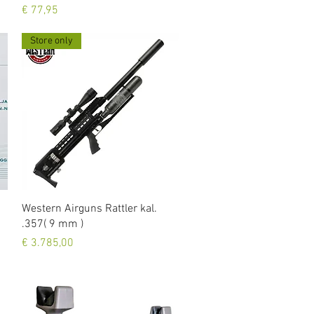
Prijs
€ 77,95
Store only
Snel overzicht
Western Airguns Rattler kal.
.357( 9 mm )
Prijs
€ 3.785,00