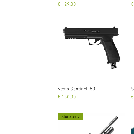
Prijs
P
€ 129,00
€
Snel overzicht
Vesta Sentinel .50
S
Prijs
P
€ 130,00
€
Store only