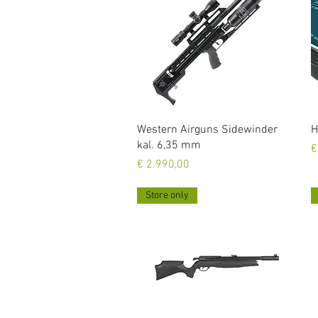
Snel overzicht
Western Airguns Sidewinder
H
kal. 6,35 mm
P
€
Prijs
€ 2.990,00
Store only