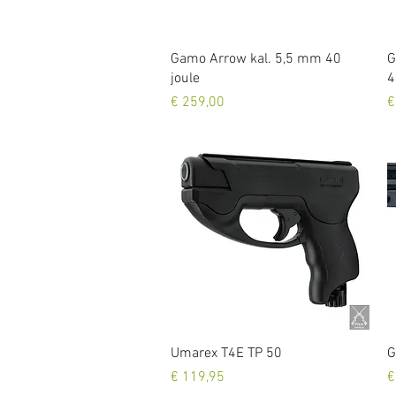
Snel overzicht
Gamo Arrow kal. 5,5 mm 40
G
joule
4
Prijs
P
€ 259,00
€
Snel overzicht
Umarex T4E TP 50
G
Prijs
P
€ 119,95
€