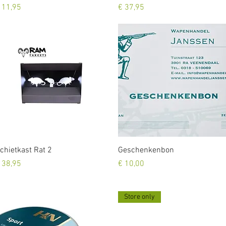
rijs
Prijs
 11,95
€ 37,95
Snel overzicht
Snel overzicht
chietkast Rat 2
Geschenkenbon
rijs
Prijs
 38,95
€ 10,00
Store only