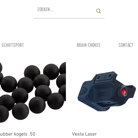
SCHIETSPORT
LUCHTDRUK
BRAIN CHOKES
CONTACT
Snel overzicht
Snel overzicht
ubber kogels .50
Vesta Laser