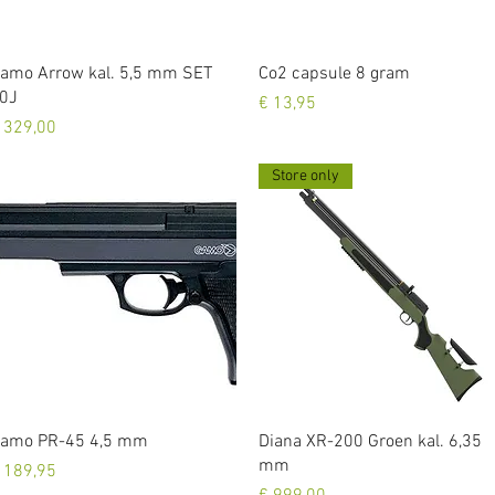
Snel overzicht
Snel overzicht
amo Arrow kal. 5,5 mm SET
Co2 capsule 8 gram
0J
Prijs
€ 13,95
rijs
 329,00
Store only
Snel overzicht
Snel overzicht
amo PR-45 4,5 mm
Diana XR-200 Groen kal. 6,35
mm
rijs
 189,95
Prijs