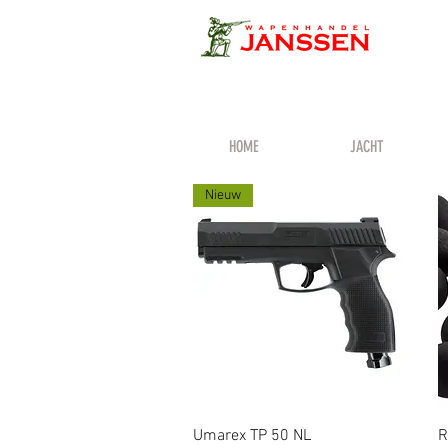
HOME
JACHT
Nieuw
Snel overzicht
Umarex TP 50 NL
R