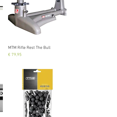
Snel overzicht
MTM Rifle Rest The Bull
Prijs
€ 79,95