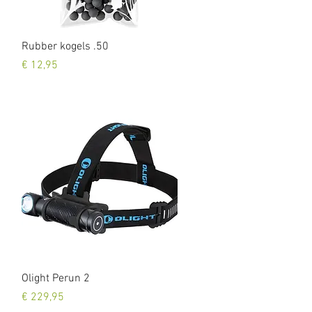
Snel overzicht
Rubber kogels .50
Prijs
€ 12,95
Snel overzicht
Olight Perun 2
Prijs
€ 229,95