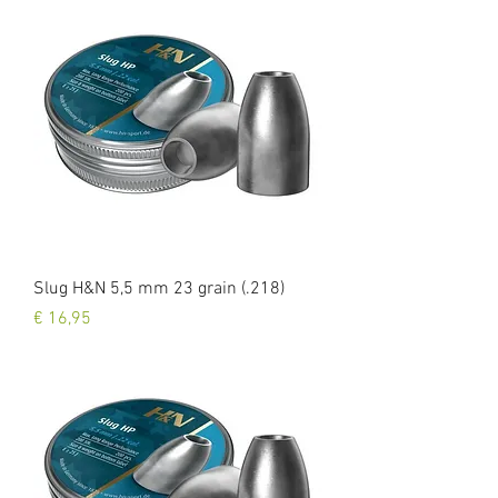
Slug H&N 5,5 mm 23 grain (.218)
Prijs
€ 16,95