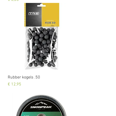
Rubber kogels .50
Prijs
€ 12,95