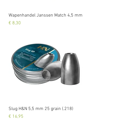
Wapenhandel Janssen Match 4,5 mm
Prijs
€ 8,30
Slug H&N 5,5 mm 25 grain (.218)
Prijs
€ 16,95