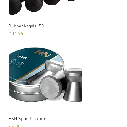
Rubber kogels .50
Prijs
€ 11,95
H&N Sport 5,5 mm
Prijs
€ 6,00