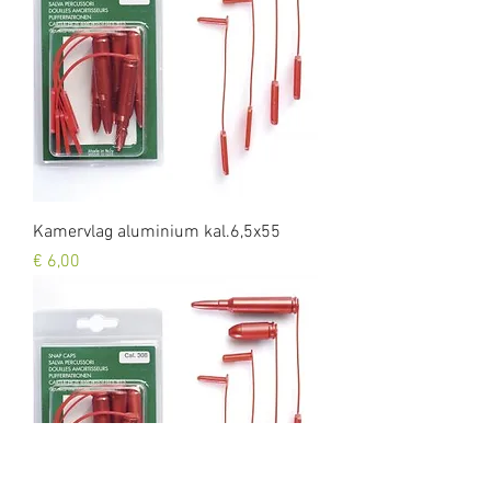
Kamervlag aluminium kal.6,5x55
Prijs
€ 6,00