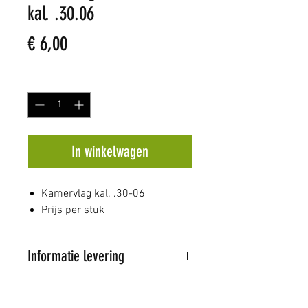
kal. .30.06
Prijs
€ 6,00
Aantal
*
In winkelwagen
Kamervlag kal. .30-06
Prijs per stuk
Informatie levering
Al onze artikelen worden
verstuurd door PostNL