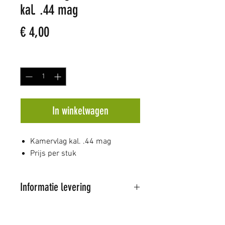
kal. .44 mag
Prijs
€ 4,00
Aantal
*
In winkelwagen
Kamervlag kal. .44 mag
Prijs per stuk
Informatie levering
Al onze artikelen worden
verstuurd door PostNL