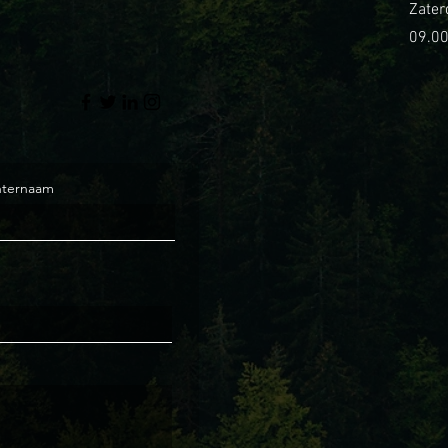
Zater
09.00
hternaam