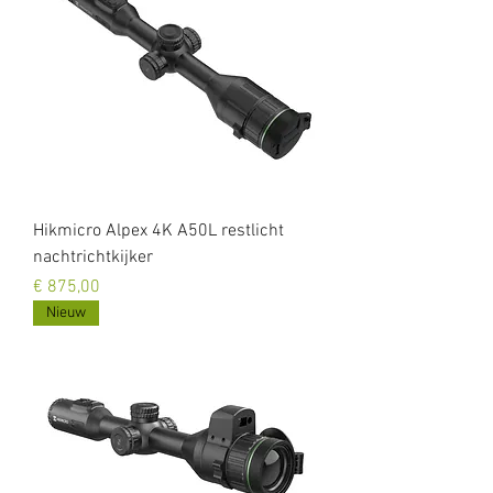
Hikmicro Alpex 4K A50L restlicht
nachtrichtkijker
Prijs
€ 875,00
Nieuw