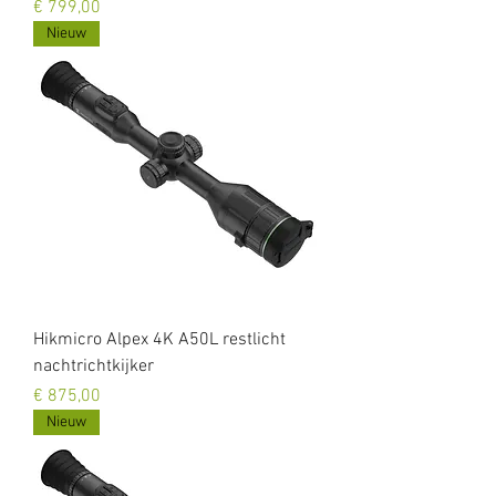
Prijs
€ 799,00
Nieuw
Hikmicro Alpex 4K A50L restlicht
nachtrichtkijker
Prijs
€ 875,00
Nieuw