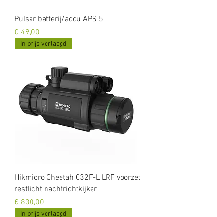
Pulsar batterij/accu APS 5
Prijs
€ 49,00
In prijs verlaagd
Hikmicro Cheetah C32F-L LRF voorzet
restlicht nachtrichtkijker
Prijs
€ 830,00
In prijs verlaagd