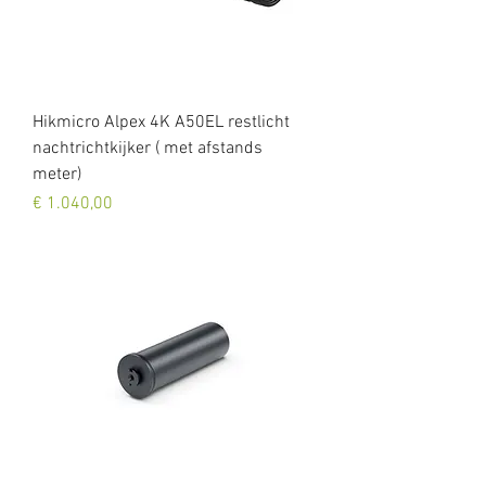
Hikmicro Alpex 4K A50EL restlicht
nachtrichtkijker ( met afstands
meter)
Prijs
€ 1.040,00