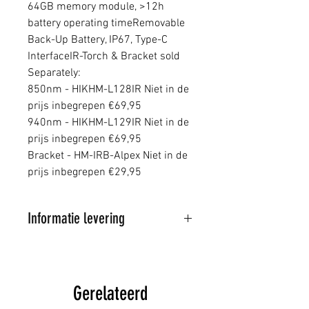
64GB memory module, >12h
battery operating timeRemovable
Back-Up Battery, IP67, Type-C
InterfaceIR-Torch & Bracket sold
Separately:
850nm - HIKHM-L128IR Niet in de
prijs inbegrepen €69,95
940nm - HIKHM-L129IR Niet in de
prijs inbegrepen €69,95
Bracket - HM-IRB-Alpex Niet in de
prijs inbegrepen €29,95
Informatie levering
Al onze artikelen worden
verstuurd door PostNL
Wij proberen de bestelde
Gerelateerd
artikelen binnen 1-3 dagen te