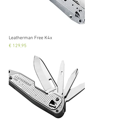
Leatherman Free K4x
Prijs
€ 129,95