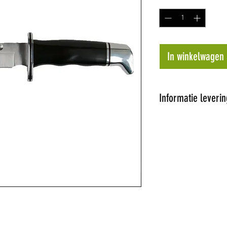
In winkelwagen
Informatie leverin
Al onze artikel
Wij proberen de 
dagen te leveren
op voorraad word
later tijdstip ge
de hoogte.
Niet alle artikel
winkel hebben w