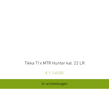
Snel overzicht
Tikka T1x MTR Hunter kal. 22 LR
Prijs
€ 1.140,00
In winkelwagen