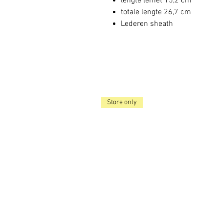
lengte lemet 15,2 cm
totale lengte 26,7 cm
Lederen sheath
Store only