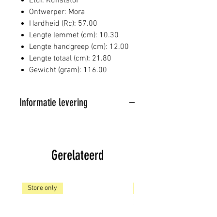
Etui: Kunststof
Ontwerper: Mora
Hardheid (Rc): 57.00
Lengte lemmet (cm): 10.30
Lengte handgreep (cm): 12.00
Lengte totaal (cm): 21.80
Gewicht (gram): 116.00
Informatie levering
Al onze artikelen worden
verstuurd door PostNL
Wij proberen de bestelde
Gerelateerd
artikelen binnen 1-3 dagen te
leveren, mits op voorraad,
indien niet op voorraad wordt
Store only
Store only
het artikel besteld en op een
later tijdstip geleverd, Wij
houden u hiervan op de hoogte.