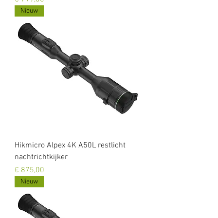
Nieuw
Hikmicro Alpex 4K A50L restlicht
nachtrichtkijker
Prijs
€ 875,00
Nieuw