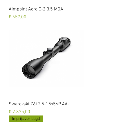
Aimpoint Acro C-2 3,5 MOA
Prijs
€ 657,00
Swarovski Z6i 2,5-15x56P 4A-i
Prijs
€ 2.875,00
In prijs verlaagd