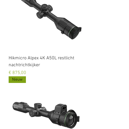
Hikmicro Alpex 4K A50L restlicht
nachtrichtkijker
Prijs
€ 875,00
Nieuw