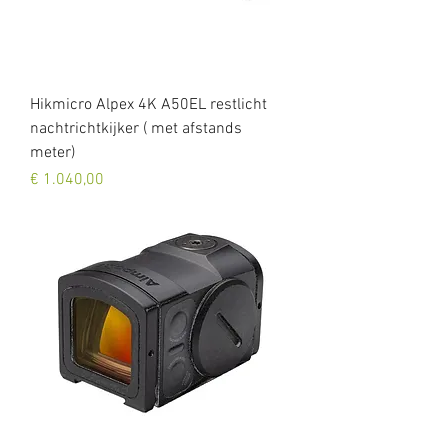
Hikmicro Alpex 4K A50EL restlicht
nachtrichtkijker ( met afstands
meter)
Prijs
€ 1.040,00