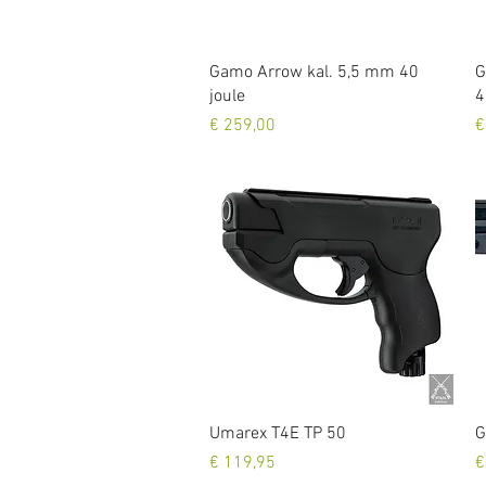
Snel overzicht
Gamo Arrow kal. 5,5 mm 40
G
joule
4
Prijs
P
€ 259,00
€
Snel overzicht
Umarex T4E TP 50
G
Prijs
P
€ 119,95
€