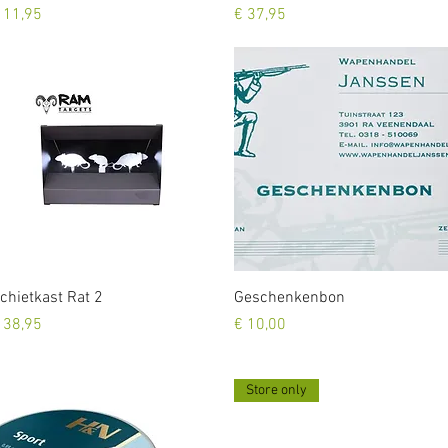
rijs
Prijs
 11,95
€ 37,95
Snel overzicht
Snel overzicht
chietkast Rat 2
Geschenkenbon
rijs
Prijs
 38,95
€ 10,00
Store only