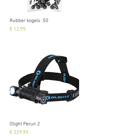
Snel overzicht
Rubber kogels .50
Prijs
€ 12,95
Snel overzicht
Olight Perun 2
Prijs
€ 229,95