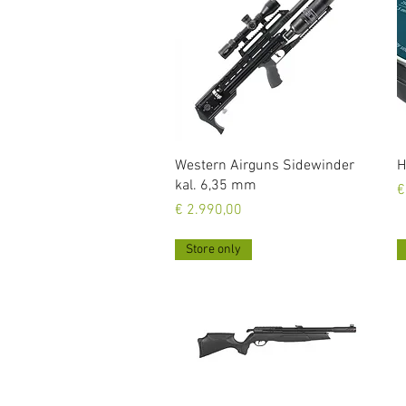
Snel overzicht
Western Airguns Sidewinder
H
kal. 6,35 mm
P
€
Prijs
€ 2.990,00
Store only