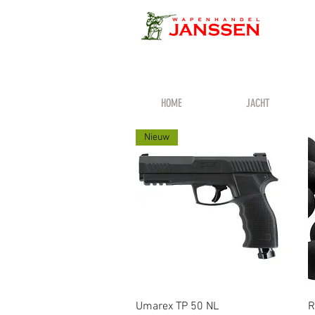
HOME
JACHT
Nieuw
Snel overzicht
Umarex TP 50 NL
R