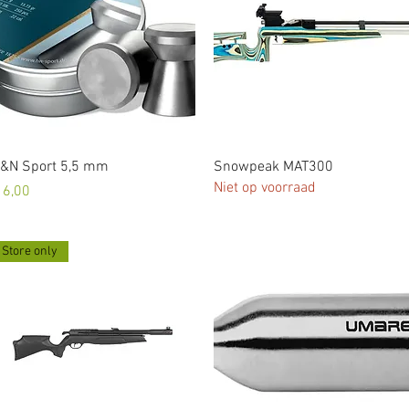
Snel overzicht
Snel overzicht
&N Sport 5,5 mm
Snowpeak MAT300
Niet op voorraad
rijs
 6,00
Store only