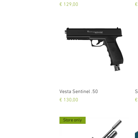
Prijs
P
€ 129,00
€
Snel overzicht
Vesta Sentinel .50
S
Prijs
P
€ 130,00
€
Store only