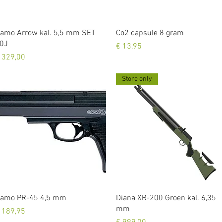
Snel overzicht
Snel overzicht
amo Arrow kal. 5,5 mm SET
Co2 capsule 8 gram
0J
Prijs
€ 13,95
rijs
 329,00
Store only
Snel overzicht
Snel overzicht
amo PR-45 4,5 mm
Diana XR-200 Groen kal. 6,35
mm
rijs
 189,95
Prijs