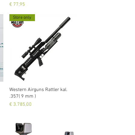
Prijs
€ 77,95
Store only
Snel overzicht
Western Airguns Rattler kal.
.357( 9 mm )
Prijs
€ 3.785,00