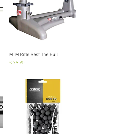
Snel overzicht
MTM Rifle Rest The Bull
Prijs
€ 79,95