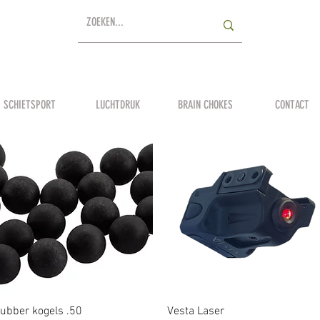
SCHIETSPORT
LUCHTDRUK
BRAIN CHOKES
CONTACT
Snel overzicht
Snel overzicht
ubber kogels .50
Vesta Laser