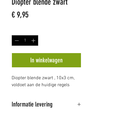
Diopter blende zwart
Prijs
€ 9,95
Aantal
*
In winkelwagen
Diopter blende zwart , 10x3 cm,
voldoet aan de huidige regels
Informatie levering
Al onze artikelen worden
verstuurd door PostNL