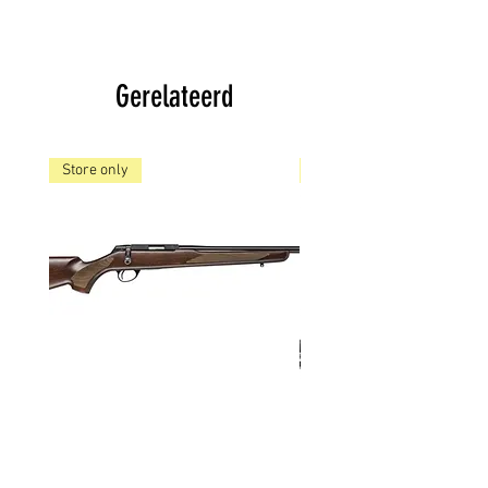
Al onze artikelen worden
verstuurd door PostNL
Wij proberen de bestelde
Gerelateerd
artikelen binnen 1-3 dagen te
leveren, mits op voorraad,
indien niet op voorraad wordt
Store only
Store only
het artikel besteld en op een
later tijdstip geleverd, Wij
houden u hiervan op de hoogte.
Niet alle artikelen staan op de
website, in onze winkel hebben
wij nog veel meer producten.
Tikka T1x MTR Hunter kal. 22
CZ Shadow 2 Targe
LR