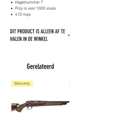
Hagelnummer 7
Prijs is voor 1000 stuks
410 mps
DIT PRODUCT IS ALLEEN AF TE
HALEN IN DE WINKEL
LET OP: het is niet toegestaan om
dit product te verzenden. Het
product is op voorraad,
Gerelateerd
Store only
Store only