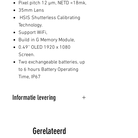
Pixel pitch 12 µm, NETD <18mk,
35mm Lens
HSIS Shutterless Calibrating
Technology.
Support WiFi,
Build in G Memory Module,
0.49'' OLED 1920 x 1080
Screen.
Two exchangeable batteries, up
to 6 hours Battery Operating
Time, IP67
Informatie levering
Al onze artikelen worden
verstuurd door PostNL
Wij proberen de bestelde
Gerelateerd
artikelen binnen 1-3 dagen te