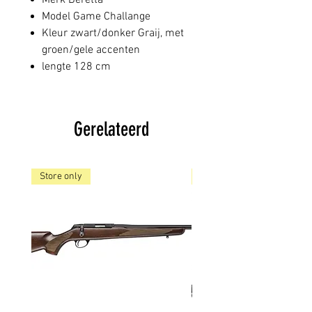
Merk Beretta
Model Game Challange
Kleur zwart/donker Graij, met
groen/gele accenten
lengte 128 cm
Gerelateerd
Store only
Store only