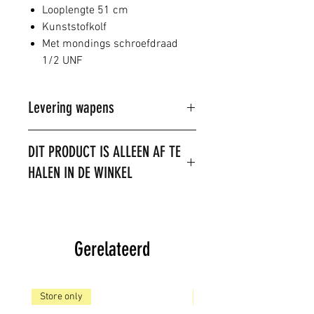
Looplengte 51 cm
Kunststofkolf
Met mondings schroefdraad
1/2 UNF
Levering wapens
Dit product kan alleen in de winkel
DIT PRODUCT IS ALLEEN AF TE
gekocht worden.
HALEN IN DE WINKEL
U kunt wel telefonisch of per mail
een reservering doen.
LET OP: het is niet toegestaan om
dit product te verzenden. Het
product is op voorraad,
Gerelateerd
Store only
Store only