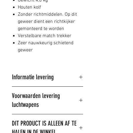
Gewicht 4,0 kg
Houten kolf
Zonder richtmiddelen. Op dit
geweer dient een richtkijker
gemonteerd te worden
Verstelbare match trekker
Zeer nauwkeurig schietend
geweer
Informatie levering
Al onze artikelen worden
Voorwaarden levering
verstuurd door PostNL
luchtwapens
Wij proberen de bestelde
artikelen binnen 1-3 dagen te
leveren, mits op voorraad,
Voorwaarden
Dit artikel wordt
DIT PRODUCT IS ALLEEN AF TE
indien niet op voorraad wordt
alleen verkocht
HALEN IN DE WINKEL
het artikel besteld en op een