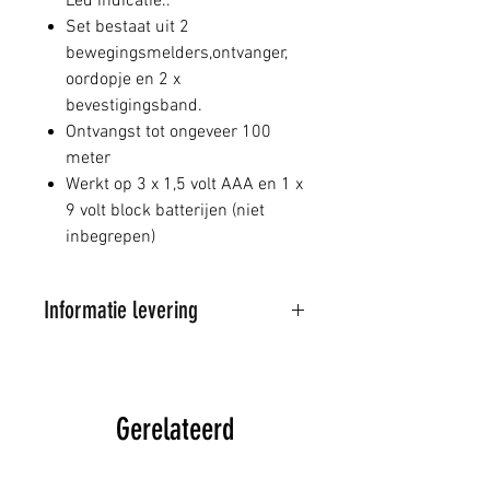
Led indicatie..
Set bestaat uit 2
bewegingsmelders,ontvanger,
oordopje en 2 x
bevestigingsband.
Ontvangst tot ongeveer 100
meter
Werkt op 3 x 1,5 volt AAA en 1 x
9 volt block batterijen (niet
inbegrepen)
Informatie levering
Al onze artikelen worden
verstuurd door PostNL
Wij proberen de bestelde
Gerelateerd
artikelen binnen 1-3 dagen te
leveren, mits op voorraad,
indien niet op voorraad wordt