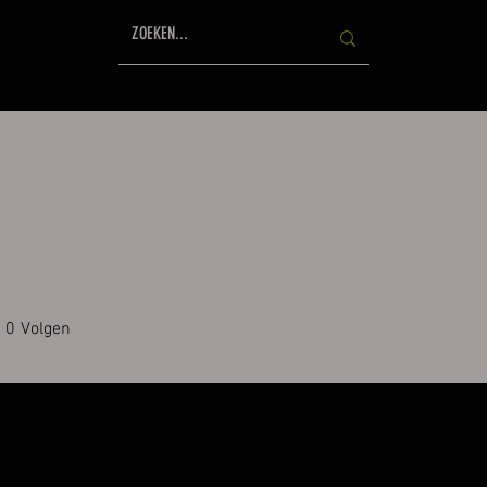
SCHIETSPORT
LUCHTDRUK
BRAIN CHOKES
CONTACT
sts
0
Volgen