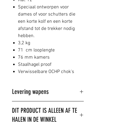
Kal. 12
Speciaal ontworpen voor
dames of voor schutters die
een korte kolf en een korte
afstand tot de trekker nodig
hebben.
3,2 kg
71 cm looplengte
76 mm kamers
Staalhagel proof
Verwisselbare OCHP chok's
Levering wapens
Dit product kan alleen in de winkel
DIT PRODUCT IS ALLEEN AF TE
gekocht worden.
HALEN IN DE WINKEL
U kunt wel telefonisch of per mail
een reservering doen.
LET OP: het is niet toegestaan om