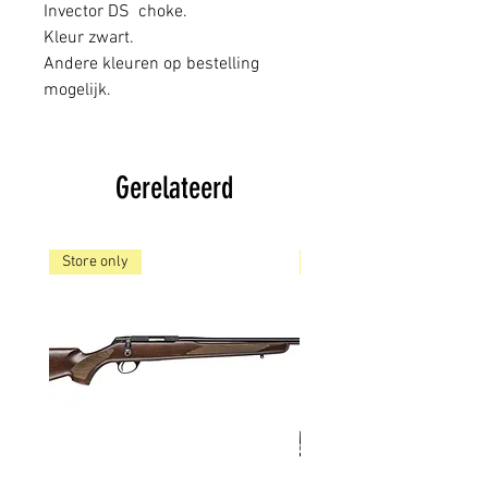
Invector DS choke.
Kleur zwart.
Andere kleuren op bestelling
mogelijk.
Gerelateerd
Store only
Store only