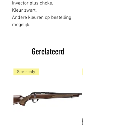
Invector plus choke.
Kleur zwart.
Andere kleuren op bestelling
mogelijk.
Gerelateerd
Store only
Store only