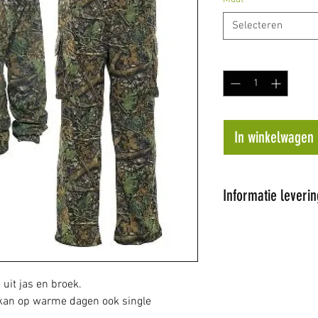
Selecteren
Aantal
*
In winkelwagen
Informatie leverin
Al onze artikel
Wij proberen de 
dagen te leveren
op voorraad word
uit jas en broek.
later tijdstip ge
 kan op warme dagen ook single
de hoogte.