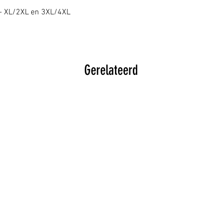
Niet alle artikel
 - XL/2XL en 3XL/4XL
winkel hebben w
Gerelateerd