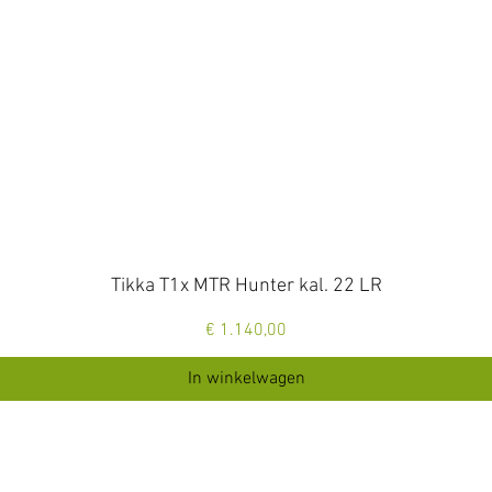
Snel overzicht
Tikka T1x MTR Hunter kal. 22 LR
Prijs
€ 1.140,00
In winkelwagen