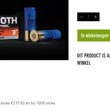
Aantal
*
In winkelwagen
DIT PRODUCT IS A
WINKEL
LET OP: het is niet
verzenden. Het prod
50 stuks €237,50 en bij 1000 stuks