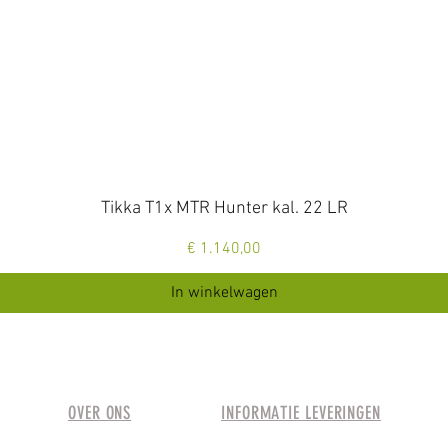
Snel overzicht
Tikka T1x MTR Hunter kal. 22 LR
Prijs
€ 1.140,00
In winkelwagen
OVER ONS
INFORMATIE LEVERINGEN