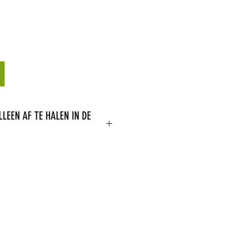
LLEEN AF TE HALEN IN DE
 toegestaan om dit product te
uct is op voorraad,