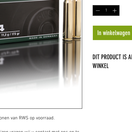
In winkelwagen
DIT PRODUCT IS A
WINKEL
LET OP: het is niet
verzenden. Het prod
ronen van RWS op voorraad.