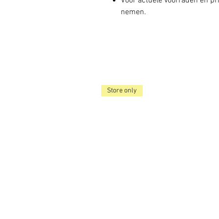
Voor actuele voorraden en pri
nemen.
Store only