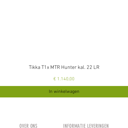
Snel overzicht
Tikka T1x MTR Hunter kal. 22 LR
Prijs
€ 1.140,00
In winkelwagen
OVER ONS
INFORMATIE LEVERINGEN