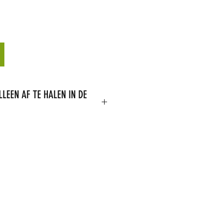
LLEEN AF TE HALEN IN DE
 toegestaan om dit product te
uct is op voorraad,