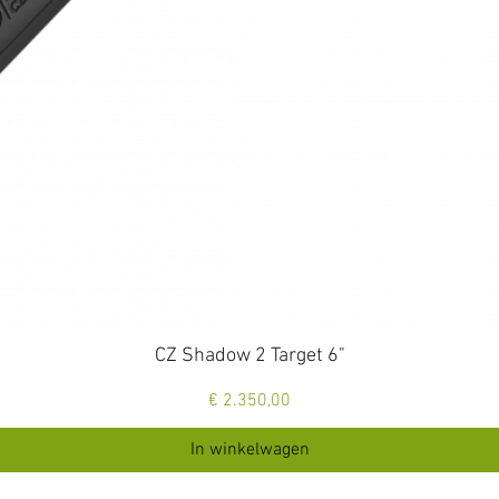
Snel overzicht
CZ Shadow 2 Target 6"
Prijs
€ 2.350,00
In winkelwagen