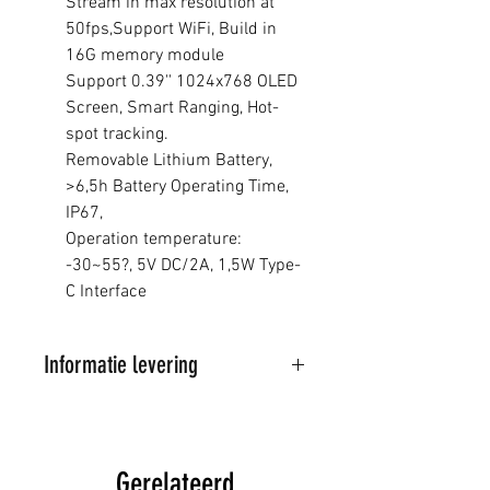
Stream in max resolution at
50fps,Support WiFi, Build in
16G memory module
Support 0.39'' 1024x768 OLED
Screen, Smart Ranging, Hot-
spot tracking.
Removable Lithium Battery,
>6,5h Battery Operating Time,
IP67,
Operation temperature:
-30~55?, 5V DC/2A, 1,5W Type-
C Interface
Informatie levering
Al onze artikelen worden
verstuurd door PostNL
Wij proberen de bestelde
Gerelateerd