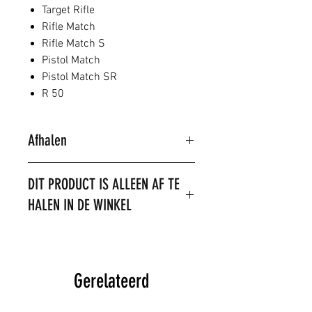
Target Rifle
Rifle Match
Rifle Match S
Pistol Match
Pistol Match SR
R 50
Afhalen
Dit product kan alleen in de winkel
DIT PRODUCT IS ALLEEN AF TE
worden besteld.
HALEN IN DE WINKEL
LET OP: het is niet toegestaan om
dit product te verzenden. Het
product is op voorraad,
Gerelateerd