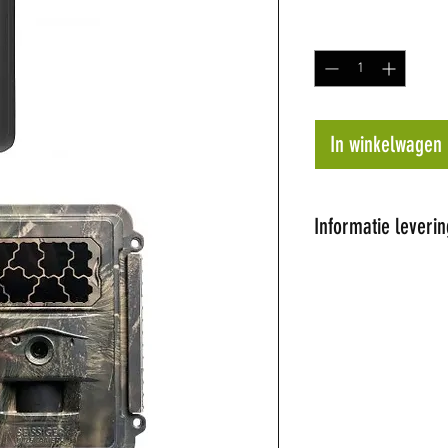
Aantal
*
In winkelwagen
Informatie leverin
Al onze artikel
Wij proberen de 
dagen te leveren
op voorraad word
later tijdstip ge
de hoogte.
Niet alle artikel
winkel hebben w