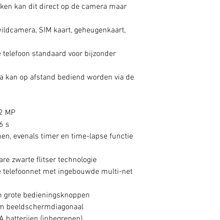
jken kan dit direct op de camera maar
ildcamera, SIM kaart, geheugenkaart,
e telefoon standaard voor bijzonder
a kan op afstand bediend worden via de
12 MP
6 s
n, evenals timer en time-lapse functie
e zwarte flitser technologie
e telefoonnet met ingebouwde multi-net
n grote bedieningsknoppen
m beeldschermdiagonaal
A batterijen (inbegrepen)