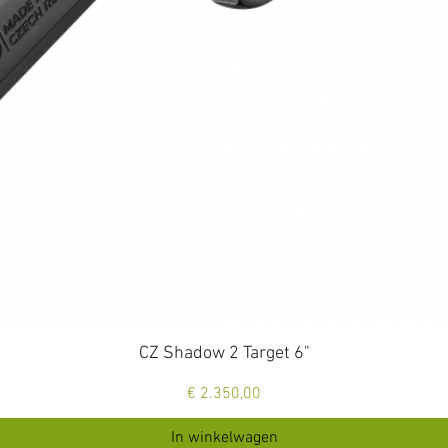
Snel overzicht
CZ Shadow 2 Target 6"
Prijs
€ 2.350,00
In winkelwagen