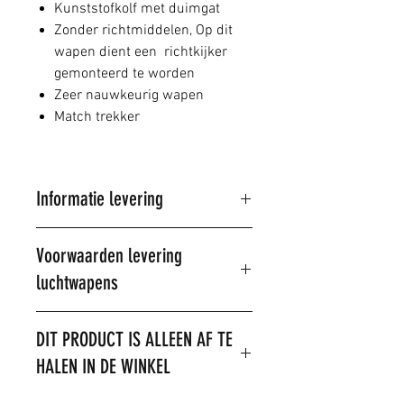
Kunststofkolf met duimgat
Zonder richtmiddelen, Op dit
wapen dient een richtkijker
gemonteerd te worden
Zeer nauwkeurig wapen
Match trekker
Informatie levering
Al onze artikelen worden
Voorwaarden levering
verstuurd door PostNL
luchtwapens
Wij proberen de bestelde
artikelen binnen 1-3 dagen te
leveren, mits op voorraad,
Voorwaarden
Dit artikel wordt
DIT PRODUCT IS ALLEEN AF TE
indien niet op voorraad wordt
alleen verkocht
HALEN IN DE WINKEL
het artikel besteld en op een
aan personen
later tijdstip geleverd, Wij
van 18 jaar en