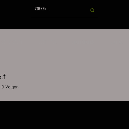
SCHIETSPORT
LUCHTDRUK
BRAIN CHOKES
CONTACT
sts
lf
0
Volgen