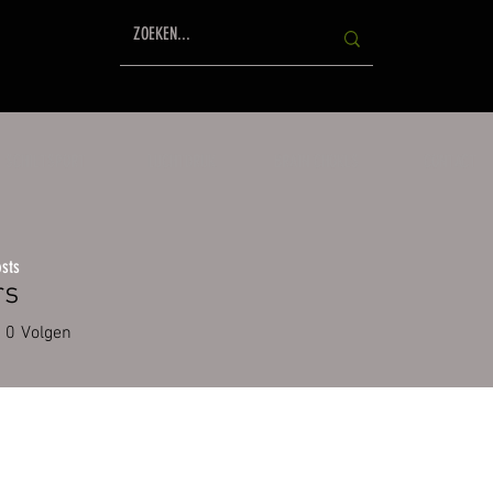
SCHIETSPORT
LUCHTDRUK
BRAIN CHOKES
CONTACT
sts
rs
0
Volgen