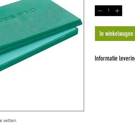
In winkelwagen
Informatie leverin
Al onze artikel
Wij proberen de 
dagen te leveren
op voorraad word
later tijdstip ge
de hoogte.
Niet alle artikel
 vetten.
winkel hebben w