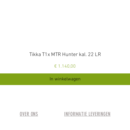
Snel overzicht
Tikka T1x MTR Hunter kal. 22 LR
Prijs
€ 1.140,00
In winkelwagen
OVER ONS
INFORMATIE LEVERINGEN