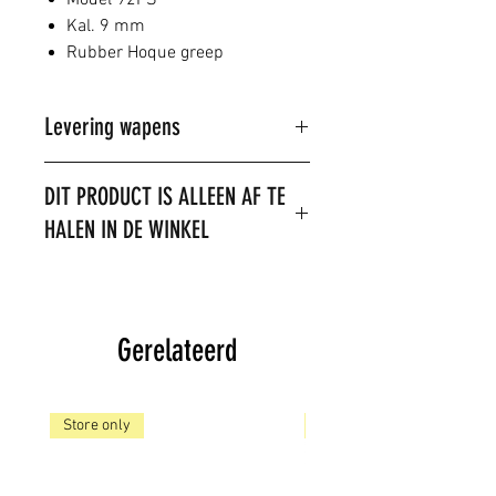
Model 92FS
Kal. 9 mm
Rubber Hoque greep
Levering wapens
Dit product kan alleen in de winkel
DIT PRODUCT IS ALLEEN AF TE
gekocht worden.
HALEN IN DE WINKEL
U kunt wel telefonisch of per mail
een reservering doen.
LET OP: het is niet toegestaan om
dit product te verzenden. Het
product is op voorraad,
Gerelateerd
Store only
Store only