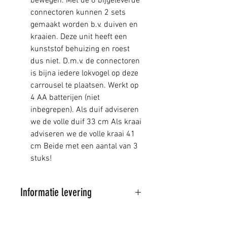
bewegen. Met de 6 bijgeleverde
connectoren kunnen 2 sets
gemaakt worden b.v. duiven en
kraaien. Deze unit heeft een
kunststof behuizing en roest
dus niet. D.m.v. de connectoren
is bijna iedere lokvogel op deze
carrousel te plaatsen. Werkt op
4 AA batterijen (niet
inbegrepen). Als duif adviseren
we de volle duif 33 cm Als kraai
adviseren we de volle kraai 41
cm Beide met een aantal van 3
stuks!
Informatie levering
Al onze artikelen worden
verstuurd door PostNL