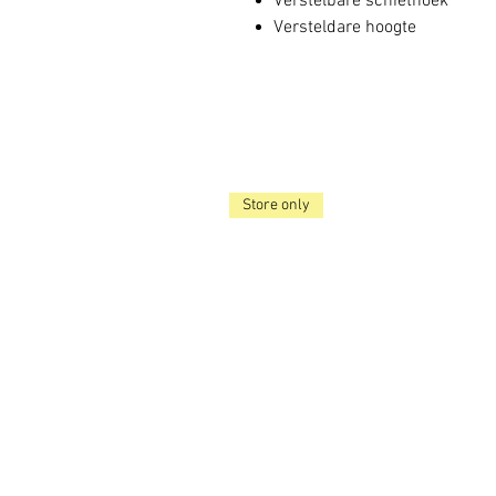
Verstelbare schiethoek
Versteldare hoogte
Store only