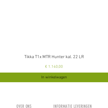
Snel overzicht
Tikka T1x MTR Hunter kal. 22 LR
Prijs
€ 1.140,00
In winkelwagen
OVER ONS
INFORMATIE LEVERINGEN