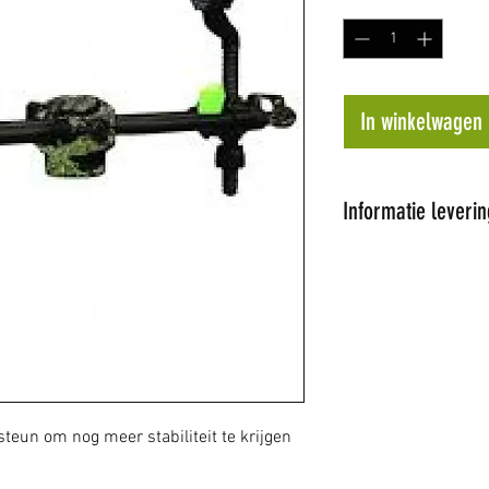
In winkelwagen
Informatie leverin
Al onze artikel
Wij proberen de 
dagen te leveren
op voorraad word
later tijdstip ge
de hoogte.
Niet alle artikel
teun om nog meer stabiliteit te krijgen
winkel hebben w