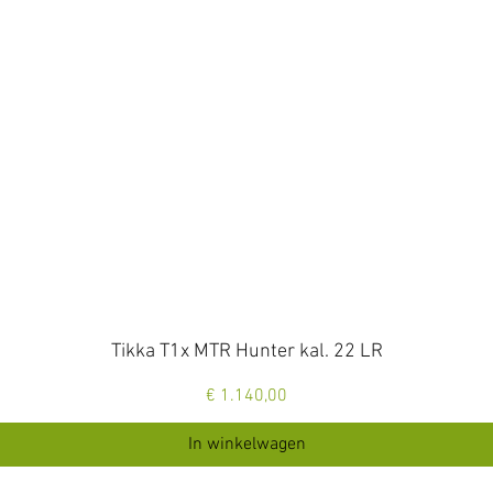
Snel overzicht
Tikka T1x MTR Hunter kal. 22 LR
Prijs
€ 1.140,00
In winkelwagen