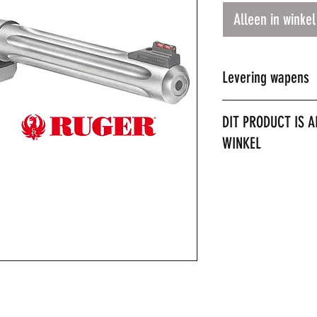
Alleen in winkel
Levering wapens
Dit product kan all
DIT PRODUCT IS A
worden.
WINKEL
U kunt wel telefoni
doen.
LET OP: het is niet
verzenden. Het prod