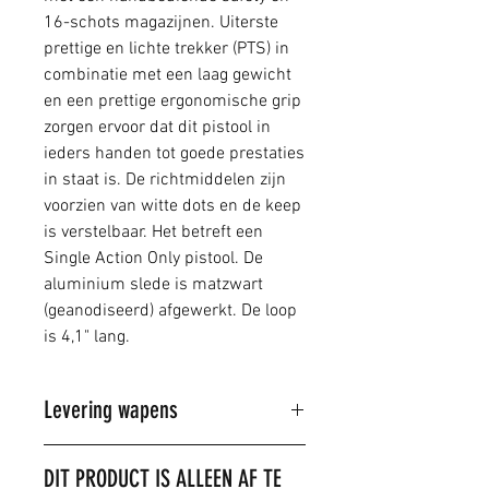
16-schots magazijnen. Uiterste
prettige en lichte trekker (PTS) in
combinatie met een laag gewicht
en een prettige ergonomische grip
zorgen ervoor dat dit pistool in
ieders handen tot goede prestaties
in staat is. De richtmiddelen zijn
voorzien van witte dots en de keep
is verstelbaar. Het betreft een
Single Action Only pistool. De
aluminium slede is matzwart
(geanodiseerd) afgewerkt. De loop
is 4,1" lang.
Levering wapens
Dit product kan alleen in de winkel
DIT PRODUCT IS ALLEEN AF TE
gekocht worden.